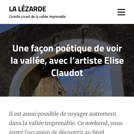
Aller
LA LÉZARDE
au
Comité vivant de la vallée imprenable
contenu
Une façon poétique de voir
la vallée, avec l’artiste Elise
Claudot
Navigation
Il est aussi possible de voyager autrement
dans la vallée imprenable. Ce weekend, vous
de
aurez l’occasion de découvrir au Birel